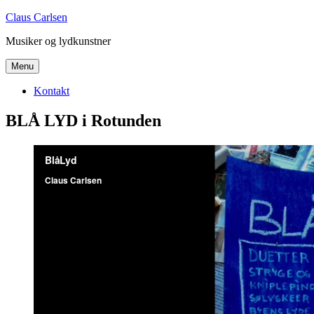
Videre
Claus Carlsen
til
Musiker og lydkunstner
indhold
Menu
Kontakt
BLÅ LYD i Rotunden