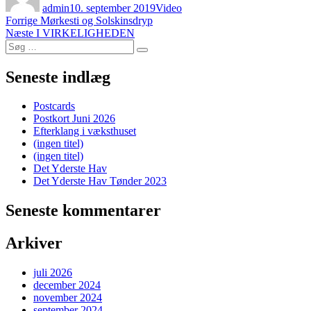
admin
10. september 2019
Video
Indlægsnavigation
Forrige
Forrige
Mørkesti og Solskinsdryp
Næste
indlæg:
Næste
I VIRKELIGHEDEN
Søg
indlæg:
Søg
efter:
Seneste indlæg
Postcards
Postkort Juni 2026
Efterklang i væksthuset
(ingen titel)
(ingen titel)
Det Yderste Hav
Det Yderste Hav Tønder 2023
Seneste kommentarer
Arkiver
juli 2026
december 2024
november 2024
september 2024