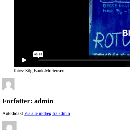
fotos: Stig Bank-Mortensen
Forfatter:
admin
Autodidakt
Vis alle indlæg fra admin
Forfatter
Udgivet
Format