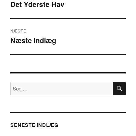
Det Yderste Hav
Forrige
indlæg:
NÆSTE
Næste indlæg
Næste
indlæg:
SØ
Søg
efter:
SENESTE INDLÆG